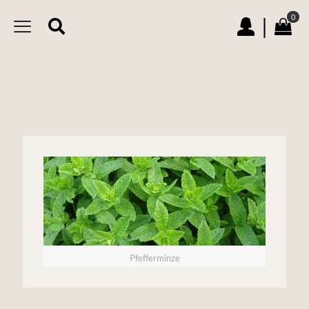
0
|
Pfefferminze