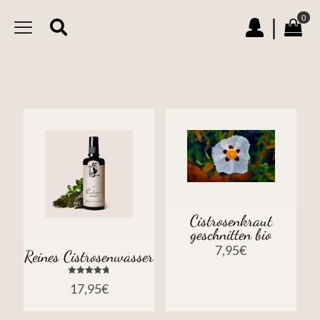
0
|
Cistrosenkraut
geschnitten bio
7,95
€
Reines Cistrosenwasser
Bewertet
17,95
€
mit
4.75
von 5