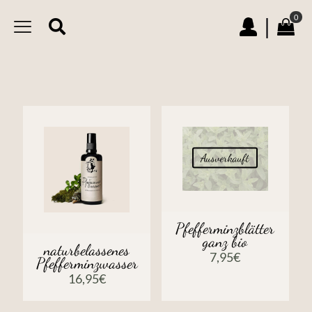
0
|
Ausverkauft
Pfefferminzblätter
ganz bio
naturbelassenes
7,95
€
Pfefferminzwasser
16,95
€