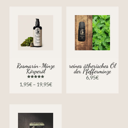
Rosmarin-Minze
reines ätherisches Öl
Körperöl
der Pfefferminze
6,95
€
Bewertet
1,95
€
–
19,95
€
mit
5.00
von 5