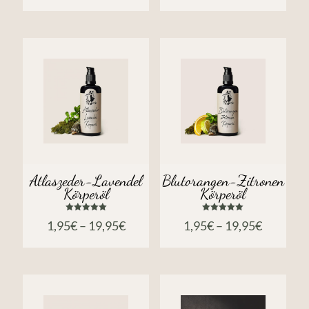
von 5
Atlaszeder-Lavendel
Blutorangen-Zitronen
Körperöl
Körperöl
Bewertet
Bewertet
1,95
€
–
19,95
€
1,95
€
–
19,95
€
mit
mit
5.00
5.00
von 5
von 5