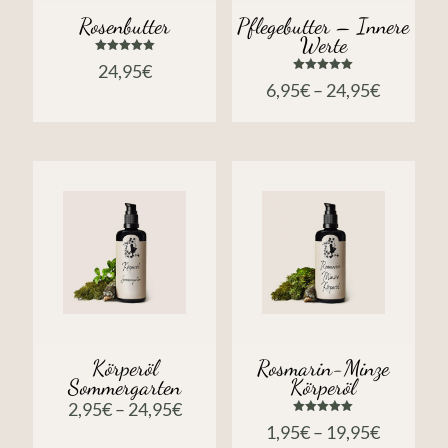
Rosenbutter
Pflegebutter – Innere
Werte
Bewertet
24,95
€
mit
Bewertet
5.00
6,95
€
–
24,95
€
mit
von 5
5.00
von 5
Körperöl
Rosmarin-Minze
Sommergarten
Körperöl
2,95
€
–
24,95
€
Bewertet
1,95
€
–
19,95
€
mit
5.00