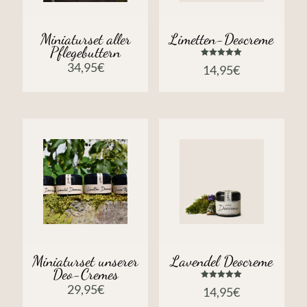
Miniaturset aller
Limetten-Deocreme
Pflegebuttern
Bewertet
34,95
€
14,95
€
mit
5.00
von 5
Miniaturset unserer
Lavendel Deocreme
Deo-Cremes
Bewertet
29,95
€
14,95
€
mit
5.00