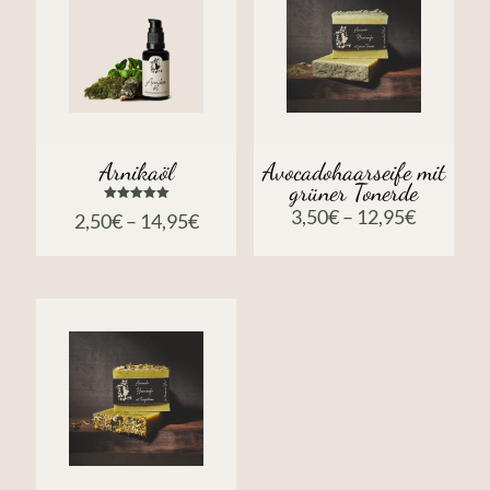
Arnikaöl
Avocadohaarseife mit
grüner Tonerde
Bewertet
3,50
€
–
12,95
€
2,50
€
–
14,95
€
mit
5.00
von 5