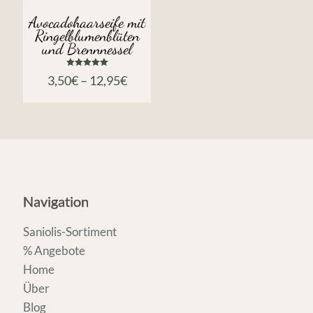
Avocadohaarseife mit
Ringelblumenblüten
und Brennnessel
Bewertet
3,50
€
–
12,95
€
mit
5.00
von 5
Navigation
Saniolis-Sortiment
% Angebote
Home
Über
Blog