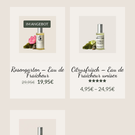
IM ANGEBOT
Rosengarten – Eau de
Citrusfrisch – Eau de
Fraicheur
Fraicheur unisex
Ursprünglicher
Aktueller
19,95
€
29,95
€
Preis
Preis
Bewertet
4,95
€
–
24,95
€
mit
war:
ist:
5.00
von 5
29,95€
19,95€.