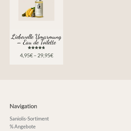
Liebevolle Umarmung
– Eau de Toilette
Bewertet
4,95
€
–
29,95
€
mit
4.75
von 5
Navigation
Saniolis-Sortiment
% Angebote