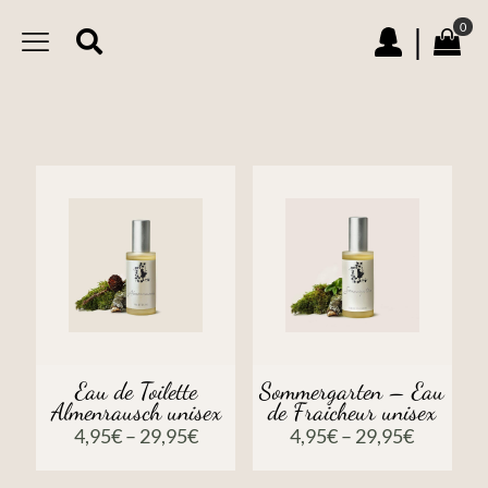
0
|
Eau de Toilette
Sommergarten – Eau
Almenrausch unisex
de Fraicheur unisex
4,95
€
–
29,95
€
4,95
€
–
29,95
€