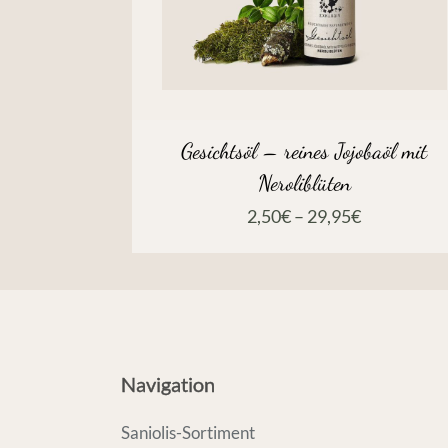
Gesichtsöl – reines Jojobaöl mit
Neroliblüten
2,50
€
–
29,95
€
Navigation
Saniolis-Sortiment