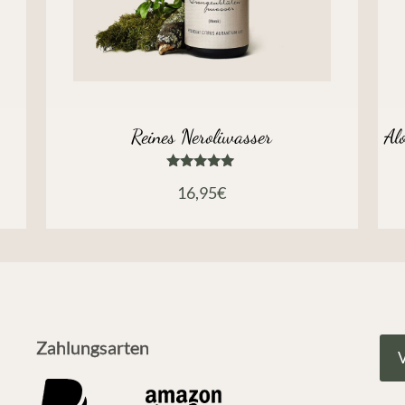
Reines Neroliwasser
Al
Bewertet
16,95
€
mit
5.00
von 5
Zahlungsarten
V