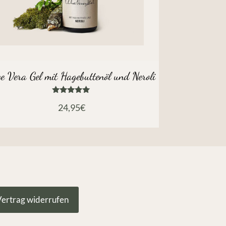
oe Vera Gel mit Hagebuttenöl und Neroli
Bewertet
24,95
€
mit
5.00
von 5
ertrag widerrufen