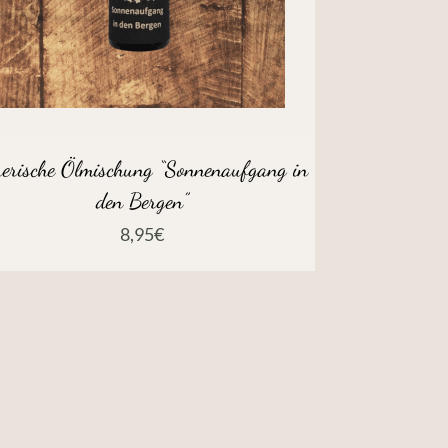
herische Ölmischung “Sonnenaufgang in
den Bergen”
8,95
€