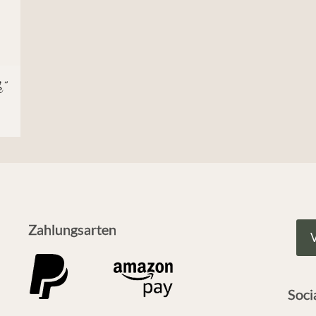
k”
Zahlungsarten
V
Soci