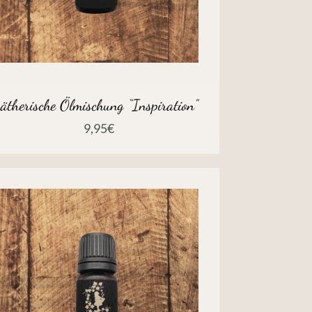
ätherische Ölmischung “Inspiration”
9,95
€