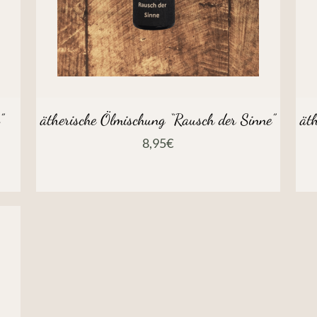
”
ätherische Ölmischung “Rausch der Sinne”
ät
8,95
€