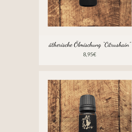
ätherische Ölmischung “Citrushain”
8,95
€