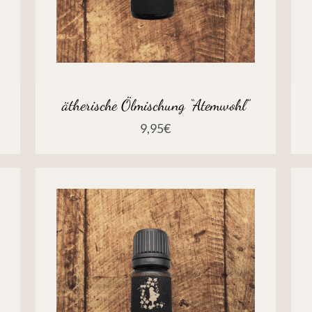
ätherische Ölmischung “Atemwohl”
9,95
€