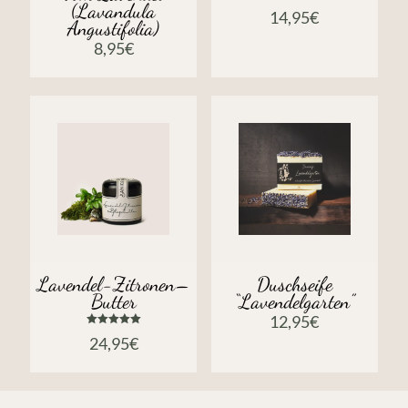
(Lavandula
Bewertet
14,95
€
mit
Angustifolia)
5.00
von 5
8,95
€
Lavendel-Zitronen–
Duschseife
Butter
“Lavendelgarten”
12,95
€
Bewertet
24,95
€
mit
5.00
von 5