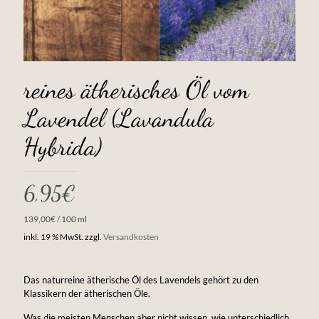
reines ätherisches Öl vom
Lavendel (Lavandula
Hybrida)
6,95
€
139,00
€
/
100
ml
inkl. 19 % MwSt.
zzgl.
Versandkosten
Das naturreine ätherische Öl des Lavendels gehört zu den
Klassikern der ätherischen Öle.
Was die meisten Menschen aber nicht wissen, wie unterschiedlich