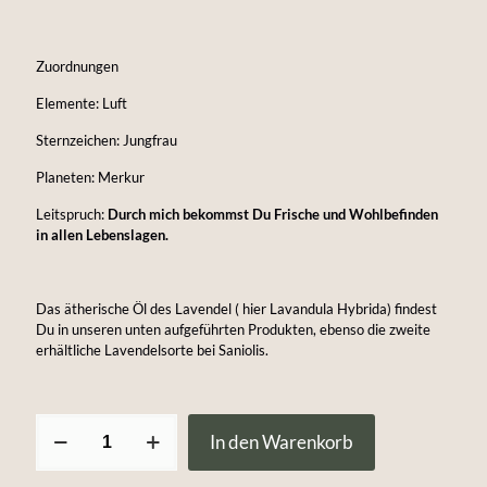
Zuordnungen
Elemente: Luft
Sternzeichen: Jungfrau
Planeten: Merkur
Leitspruch:
Durch mich bekommst Du Frische und Wohlbefinden
in allen Lebenslagen.
Das ätherische Öl des Lavendel ( hier Lavandula Hybrida) findest
Du in unseren unten aufgeführten Produkten, ebenso die zweite
erhältliche Lavendelsorte bei Saniolis.
reines
In den Warenkorb
ätherisches
Öl
vom