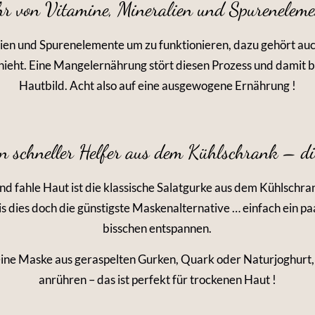
hr von Vitamine, Mineralien und Spureneleme
ien und Spurenelemente um zu funktionieren, dazu gehört auc
hieht. Eine Mangelernährung stört diesen Prozess und damit 
Hautbild. Acht also auf eine ausgewogene Ernährung !
n schneller Helfer aus dem Kühlschrank – d
nd fahle Haut ist die klassische Salatgurke aus dem Kühlschra
is dies doch die günstigste Maskenalternative … einfach ein p
bisschen entspannen.
ine Maske aus geraspelten Gurken, Quark oder Naturjoghurt,
anrühren – das ist perfekt für trockenen Haut !