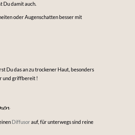
st Du damit auch.
heiten oder Augenschatten besser mit
rst Du das an zu trockener Haut, besonders
 und griffbereit !
umen
 einen
Diffusor
auf, für unterwegs sind reine