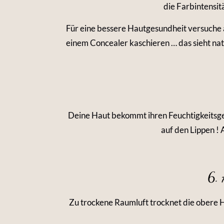
die Farbintensit
Für eine bessere Hautgesundheit versuche 
einem Concealer kaschieren … das sieht natü
Deine Haut bekommt ihren Feuchtigkeitsgeh
auf den Lippen ! A
6. 
Zu trockene Raumluft trocknet die obere H