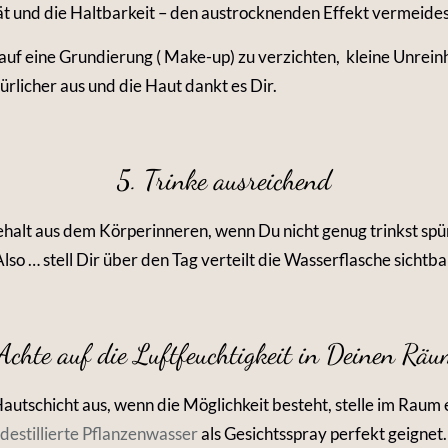
ät und die Haltbarkeit – den austrocknenden Effekt vermeide
auf eine Grundierung ( Make-up) zu verzichten, kleine Unrein
rlicher aus und die Haut dankt es Dir.
5. Trinke ausreichend
alt aus dem Körperinneren, wenn Du nicht genug trinkst spü
lso … stell Dir über den Tag verteilt die Wasserflasche sichtbar
Achte auf die Luftfeuchtigkeit in Deinen Rä
autschicht aus, wenn die Möglichkeit besteht, stelle im Raum
destillierte Pflanzenwasser
als Gesichtsspray perfekt geignet.