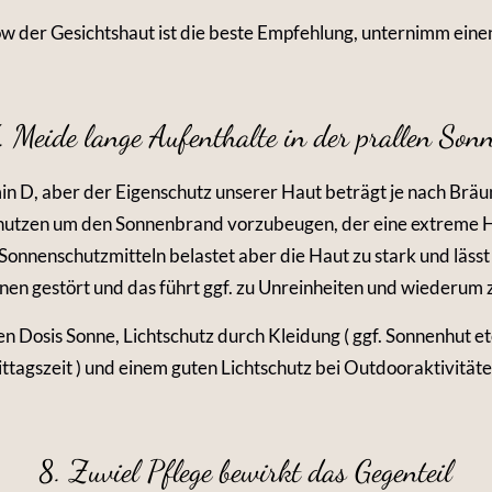
w der Gesichtshaut ist die beste Empfehlung, unternimm eine
. Meide lange Aufenthalte in der prallen Son
in D, aber der Eigenschutz unserer Haut beträgt je nach Brä
utzen um den Sonnenbrand vorzubeugen, der eine extreme Haut
Sonnenschutzmitteln belastet aber die Haut zu stark und läss
nen gestört und das führt ggf. zu Unreinheiten und wiederum 
n Dosis Sonne, Lichtschutz durch Kleidung ( ggf. Sonnenhut e
tagszeit ) und einem guten Lichtschutz bei Outdooraktivitäten
8. Zuviel Pflege bewirkt das Gegenteil