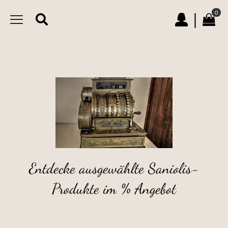
0
|
Entdecke ausgewählte Saniolis-
Produkte im % Angebot