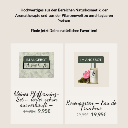
Hochwertiges aus den Bereichen Naturkosmetik, der
Aromatherapie und aus der Pflanzenwelt zu unschlagbaren
Preisen.
Finde jetzt Deine natürlichen Favoriten!
IM ANGEBOT
IM ANGEBOT
Ausverkauft
kleines Pfefferminz-
Set – leider schon
Rosengarten – Eau de
ausverkauft –
Fraicheur
Ursprünglicher
Aktueller
9,95
€
14,90
€
Ursprünglicher
Aktueller
19,95
€
29,95
€
Preis
Preis
Preis
Preis
war:
ist:
war:
ist:
14,90€
9,95€.