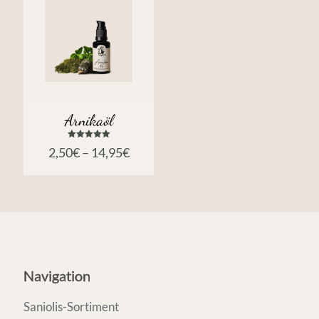
Arnikaöl
Bewertet
2,50
€
–
14,95
€
mit
5.00
von 5
Navigation
Saniolis-Sortiment