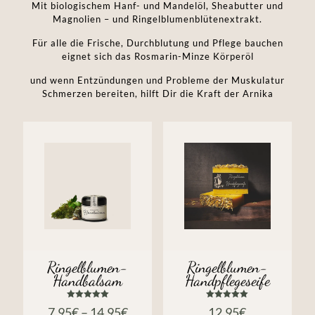
Mit biologischem Hanf- und Mandelöl, Sheabutter und
Magnolien – und Ringelblumenblütenextrakt.
Für alle die Frische, Durchblutung und Pflege bauchen
eignet sich das Rosmarin-Minze Körperöl
und wenn Entzündungen und Probleme der Muskulatur
Schmerzen bereiten, hilft Dir die Kraft der Arnika
Ringelblumen-
Ringelblumen-
Handbalsam
Handpflegeseife
Bewertet
Bewertet
7,95
€
–
14,95
€
12,95
€
mit
mit