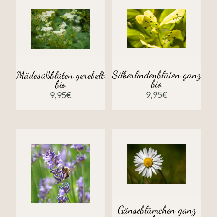
Silberlindenblüten ganz
Mädesüßblüten gerebelt
bio
bio
9,95
€
9,95
€
Gänseblümchen ganz