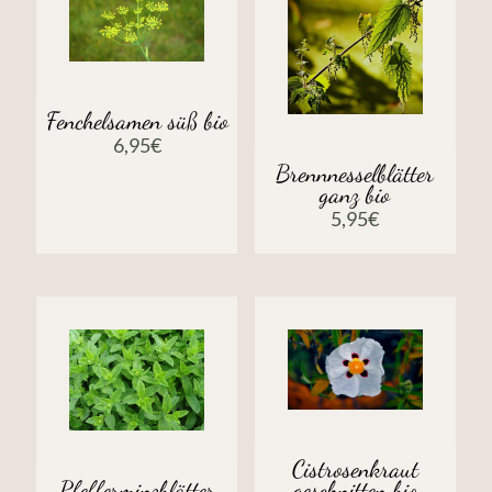
Fenchelsamen süß bio
6,95
€
Brennnesselblätter
ganz bio
5,95
€
Cistrosenkraut
geschnitten bio
Pfefferminzblätter