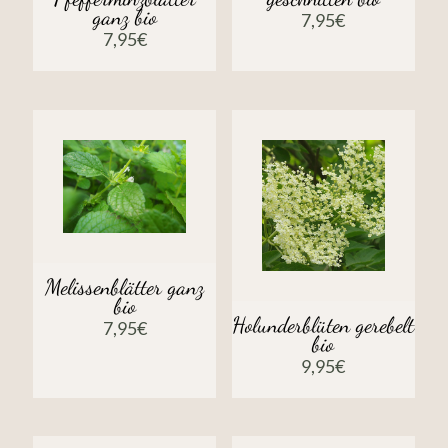
ganz bio
7,95
€
7,95
€
Melissenblätter ganz
bio
Holunderblüten gerebelt
7,95
€
bio
9,95
€