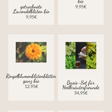
bio
getrocknete
9,95
€
Lavendelblüten bio
9,95
€
Ringelblumenblütenblätter
ganz bio
Basis-Set für
12,95
€
Heilkräuterfreunde
34,95
€