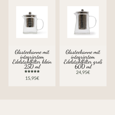
Glasteekanne mit
Glasteekanne mit
integriertem
integriertem
Edelstahlfilter klein
Edelstahlfilter groß
250 ml
600 ml
24,95
€
Bewertet
15,95
€
mit
5.00
von 5