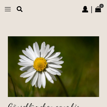
0
|
Gänseblümchen ganz bio