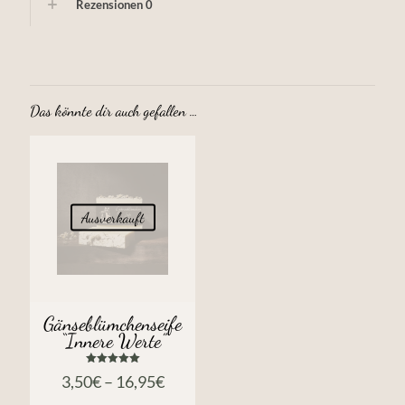
Rezensionen
0
Das könnte dir auch gefallen …
Ausverkauft
Gänseblümchenseife
“Innere Werte”
Bewertet
3,50
€
–
16,95
€
mit
5.00
von 5