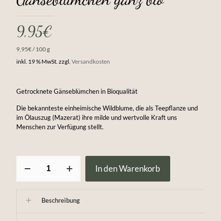
9,95
€
9,95
€
/
100
g
inkl. 19 % MwSt.
zzgl.
Versandkosten
Getrocknete Gänseblümchen in Bioqualität
Die bekannteste einheimische Wildblume, die als Teepflanze und
im Ölauszug (Mazerat) ihre milde und wertvolle Kraft uns
Menschen zur Verfügung stellt.
Gänseblümchen
In den Warenkorb
ganz
bio
Menge
Beschreibung