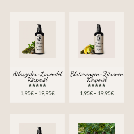
Atlaszeder-Lavendel
Blutorangen-Zitronen
Körperöl
Körperöl
Bewertet
Bewertet
1,95
€
–
19,95
€
1,95
€
–
19,95
€
mit
mit
5.00
5.00
von 5
von 5