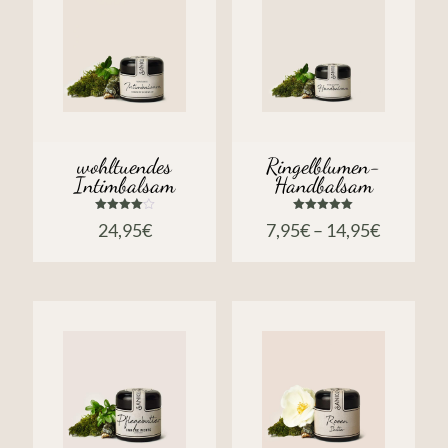
wohltuendes
Ringelblumen-
Intimbalsam
Handbalsam
Bewertet
Bewertet
24,95
€
7,95
€
–
14,95
€
mit
mit
4.00
5.00
von 5
von 5