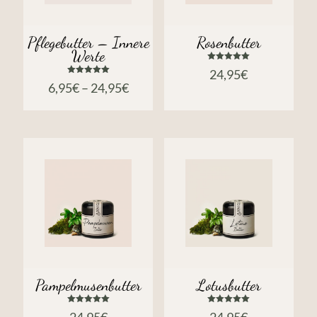
Pflegebutter – Innere
Rosenbutter
Werte
Bewertet
24,95
€
mit
Bewertet
5.00
6,95
€
–
24,95
€
mit
von 5
5.00
von 5
Pampelmusenbutter
Lotusbutter
Bewertet
Bewertet
24,95
€
24,95
€