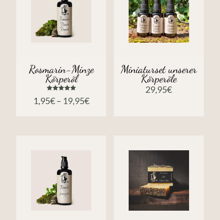
Rosmarin-Minze
Miniaturset unserer
Körperöl
Körperöle
29,95
€
Bewertet
1,95
€
–
19,95
€
mit
5.00
von 5