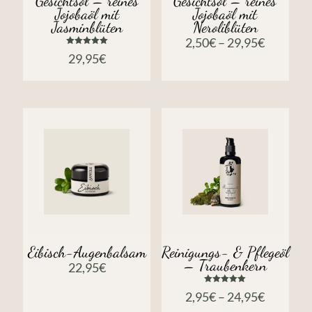
Gesichtsöl – reines
Gesichtsöl – reines
Jojobaöl mit
Jojobaöl mit
Jasminblüten
Neroliblüten
2,50
€
–
29,95
€
Bewertet
29,95
€
mit
5.00
von 5
Eibisch-Augenbalsam
Reinigungs- & Pflegeöl
– Traubenkern
22,95
€
Bewertet
2,95
€
–
24,95
€
mit
5.00