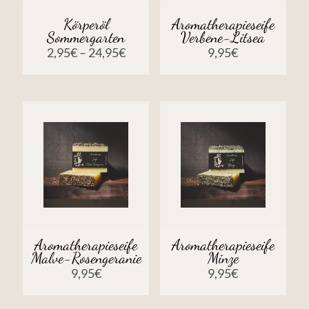
Körperöl
Aromatherapieseife
Sommergarten
Verbene-Litsea
2,95
€
–
24,95
€
9,95
€
Aromatherapieseife
Aromatherapieseife
Malve-Rosengeranie
Minze
9,95
€
9,95
€