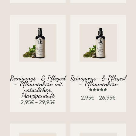
von 5
Reinigungs- & Pflegeöl
Reinigungs- & Pflegeöl
– Pflaumenkern mit
– Pflaumenkern
natürlichem
Marzipanduft
Bewertet
2,95
€
–
26,95
€
mit
2,95
€
–
29,95
€
5.00
von 5