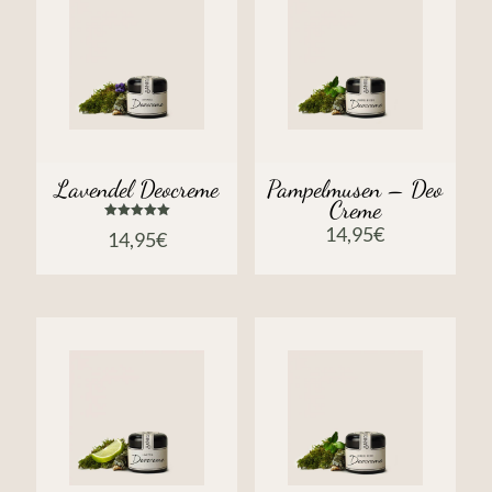
Lavendel Deocreme
Pampelmusen – Deo
Creme
Bewertet
14,95
€
14,95
€
mit
5.00
von 5