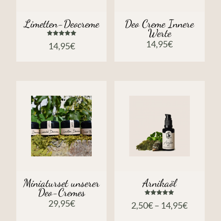
Limetten-Deocreme
Deo Creme Innere
Werte
Bewertet
14,95
€
14,95
€
mit
5.00
von 5
Miniaturset unserer
Arnikaöl
Deo-Cremes
Bewertet
29,95
€
2,50
€
–
14,95
€
mit
5.00
von 5