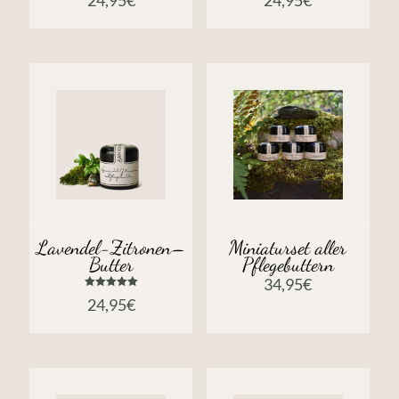
mit
mit
5.00
5.00
von 5
von 5
Lavendel-Zitronen–
Miniaturset aller
Butter
Pflegebuttern
34,95
€
Bewertet
24,95
€
mit
5.00
von 5