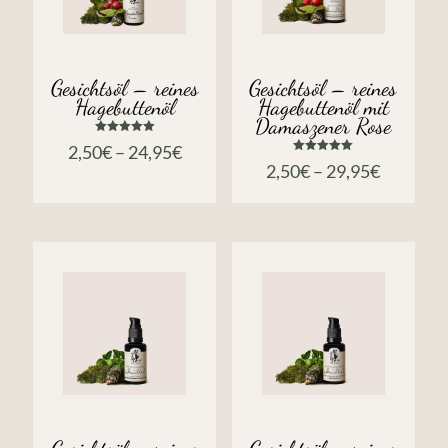
Gesichtsöl – reines
Gesichtsöl – reines
Hagebuttenöl
Hagebuttenöl mit
Damaszener Rose
Bewertet
2,50
€
–
24,95
€
mit
Bewertet
5.00
2,50
€
–
29,95
€
mit
von 5
5.00
von 5