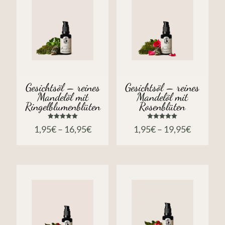
Gesichtsöl – reines
Gesichtsöl – reines
Mandelöl mit
Mandelöl mit
Ringelblumenblüten
Rosenblüten
Bewertet
Bewertet
1,95
€
–
16,95
€
1,95
€
–
19,95
€
mit
mit
5.00
5.00
von 5
von 5