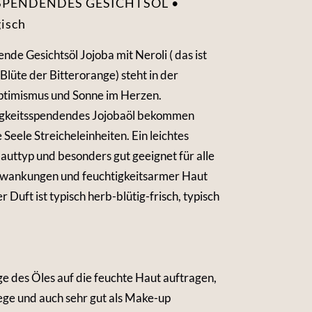
SPENDENDES GESICHTSÖL •
gisch
nde Gesichtsöl Jojoba mit Neroli ( das ist
Blüte der Bitterorange) steht in der
ptimismus und Sonne im Herzen.
tigkeitsspendendes Jojobaöl bekommen
Seele Streicheleinheiten. Ein leichtes
Hauttyp und besonders gut geeignet für alle
hwankungen und feuchtigkeitsarmer Haut
Duft ist typisch herb-blütig-frisch, typisch
ge des Öles auf die feuchte Haut auftragen,
ege und auch sehr gut als Make-up