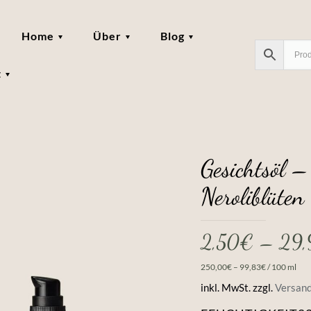
Home
Über
Blog
t
Gesichtsöl – 
Neroliblüten
2,50
€
–
29,
250,00
€
–
99,83
€
/
100
ml
inkl. MwSt.
zzgl.
Versan