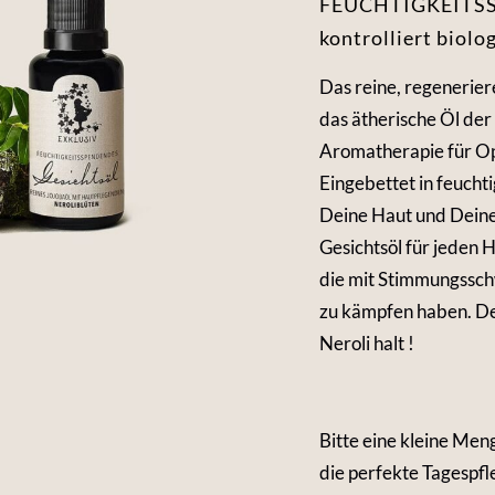
FEUCHTIGKEITS
kontrolliert biolo
Das reine, regeneriere
das ätherische Öl der 
Aromatherapie für O
Eingebettet in feuch
Deine Haut und Deine 
Gesichtsöl für jeden 
die mit Stimmungssc
zu kämpfen haben. Der 
Neroli halt !
Bitte eine kleine Men
die perfekte Tagespfl