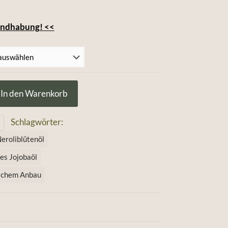
Handhabung! <<
In den Warenkorb
Schlagwörter:
eroliblütenöl
es Jojobaöl
gischem Anbau