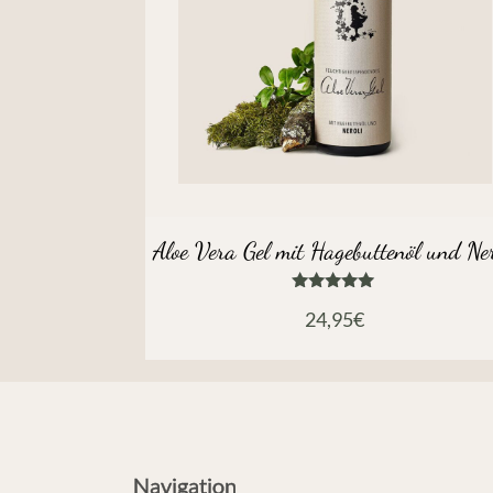
Aloe Vera Gel mit Hagebuttenöl und Ner
Bewertet
24,95
€
mit
5.00
von 5
Navigation