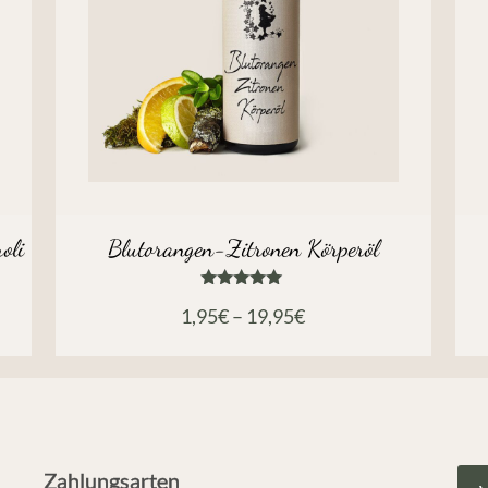
oli
Blutorangen-Zitronen Körperöl
Bewertet
1,95
€
–
19,95
€
mit
5.00
von 5
Zahlungsarten