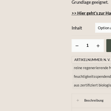
Grundlage geeignet.
>> Hier geht’s zur 
Inhalt
Gesichtsöl
–
reines
ARTIKELNUMMER:
N. V.
Jojobaöl
reine regenerierende N
mit
feuchtigkeitsspendend
Neroliblüten
aus zertifiziert biolo
Menge
Beschreibung