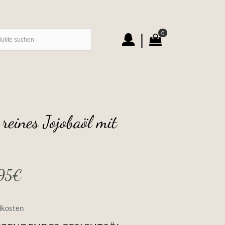
0
|
reines Jojobaöl mit
95
€
dkosten