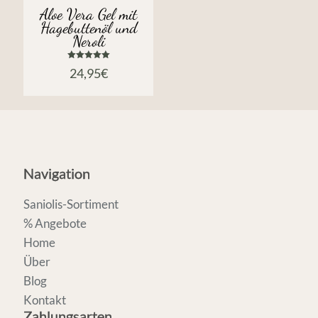
Aloe Vera Gel mit
Hagebuttenöl und
Neroli
Bewertet
24,95
€
mit
5.00
von 5
Navigation
Saniolis-Sortiment
% Angebote
Home
Über
Blog
Kontakt
Zahlungsarten