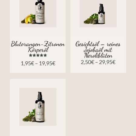
Blutorangen-Zitronen
Gesichtsöl – reines
Körperöl
Jojobaöl mit
Neroliblüten
Bewertet
2,50
€
–
29,95
€
1,95
€
–
19,95
€
mit
5.00
von 5