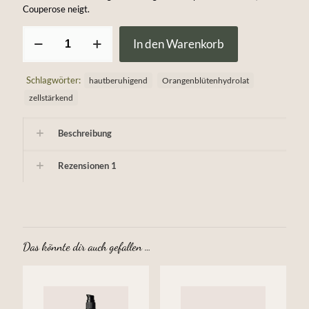
Couperose neigt.
Reines
In den Warenkorb
Neroliwasser
Menge
Schlagwörter:
hautberuhigend
Orangenblütenhydrolat
zellstärkend
Beschreibung
Rezensionen
1
Das könnte dir auch gefallen …