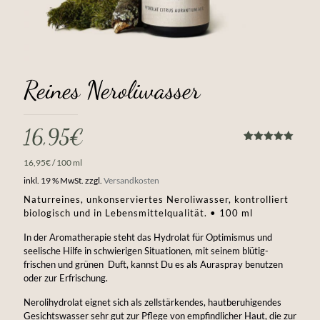
Reines Neroliwasser
16,95
€
Bewertet
1
mit
5.00
16,95
€
/
100
ml
von 5,
basierend
inkl. 19 % MwSt.
zzgl.
Versandkosten
auf
Kundenbewertung
Naturreines, unkonserviertes Neroliwasser, kontrolliert
biologisch und in Lebensmittelqualität. • 100 ml
In der Aromatherapie steht das Hydrolat für Optimismus und
seelische Hilfe in schwierigen Situationen, mit seinem blütig-
frischen und grünen Duft, kannst Du es als Auraspray benutzen
oder zur Erfrischung.
Nerolihydrolat eignet sich als zellstärkendes, hautberuhigendes
Gesichtswasser sehr gut zur Pflege von empfindlicher Haut, die zur