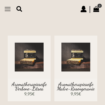
0
|
Aromatherapieseife
Aromatherapieseife
Verbene-Litsea
Malve-Rosengeranie
9,95
€
9,95
€