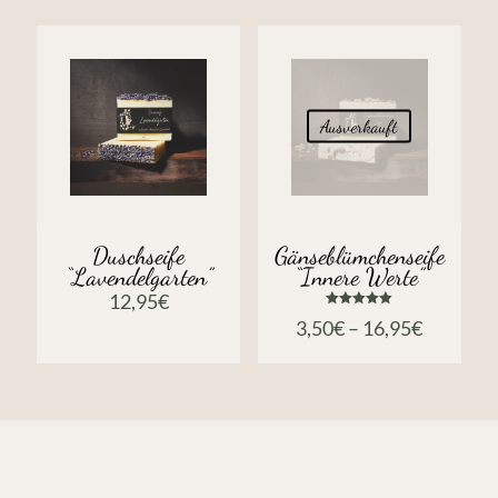
Ausverkauft
Duschseife
Gänseblümchenseife
“Lavendelgarten”
“Innere Werte”
12,95
€
Bewertet
3,50
€
–
16,95
€
mit
5.00
von 5