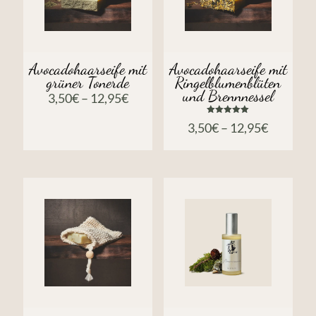
Avocadohaarseife mit
Avocadohaarseife mit
grüner Tonerde
Ringelblumenblüten
und Brennnessel
3,50
€
–
12,95
€
Bewertet
3,50
€
–
12,95
€
mit
5.00
von 5