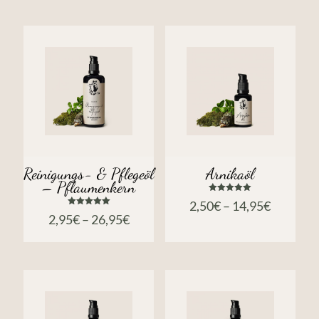
Reinigungs- & Pflegeöl
Arnikaöl
– Pflaumenkern
Bewertet
2,50
€
–
14,95
€
mit
Bewertet
5.00
2,95
€
–
26,95
€
mit
von 5
5.00
von 5