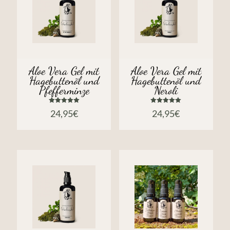
Aloe Vera Gel mit
Aloe Vera Gel mit
Hagebuttenöl und
Hagebuttenöl und
Pfefferminze
Neroli
Bewertet
Bewertet
24,95
€
24,95
€
mit
mit
5.00
5.00
von 5
von 5