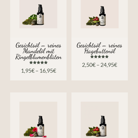
Gesichtsöl – reines
Gesichtsöl – reines
Mandelöl mit
Hagebuttenöl
Ringelblumenblüten
Bewertet
2,50
€
–
24,95
€
mit
Bewertet
5.00
1,95
€
–
16,95
€
mit
von 5
5.00
von 5