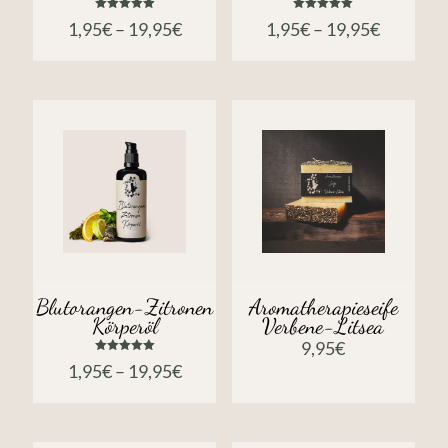
Bewertet
Bewertet
1,95
€
–
19,95
€
1,95
€
–
19,95
€
mit
mit
5.00
5.00
von 5
von 5
Blutorangen-Zitronen
Aromatherapieseife
Körperöl
Verbene-Litsea
9,95
€
Bewertet
1,95
€
–
19,95
€
mit
5.00
von 5