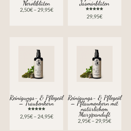
Neroliblüten
Jasminblüten
2,50
€
–
29,95
€
Bewertet
29,95
€
mit
5.00
von 5
Reinigungs- & Pflegeöl
Reinigungs- & Pflegeöl
– Traubenkern
– Pflaumenkern mit
natürlichem
Marzipanduft
Bewertet
2,95
€
–
24,95
€
mit
2,95
€
–
29,95
€
5.00
von 5