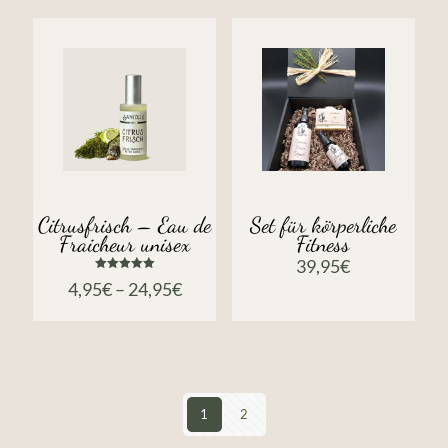
Citrusfrisch – Eau de
Set für körperliche
Fraicheur unisex
Fitness
39,95
€
Bewertet
4,95
€
–
24,95
€
mit
5.00
von 5
1
2