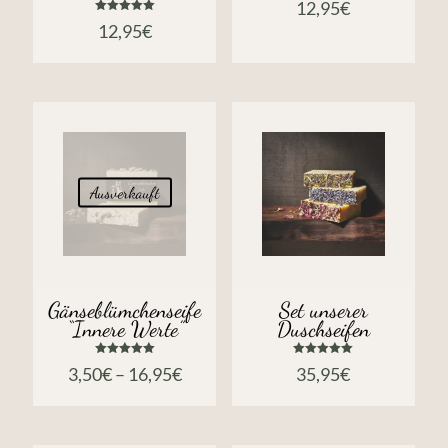
12,95
€
Bewertet
12,95
€
mit
5.00
von 5
Ausverkauft
Gänseblümchenseife
Set unserer
“Innere Werte”
Duschseifen
Bewertet
Bewertet
3,50
€
–
16,95
€
35,95
€
mit
mit
5.00
5.00
von 5
von 5