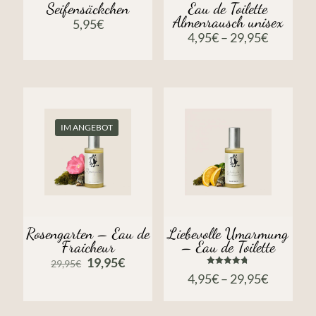
Seifensäckchen
Eau de Toilette
Almenrausch unisex
5,95
€
4,95
€
–
29,95
€
IM ANGEBOT
Rosengarten – Eau de
Liebevolle Umarmung
Fraicheur
– Eau de Toilette
Ursprünglicher
Aktueller
19,95
€
29,95
€
Preis
Preis
Bewertet
4,95
€
–
29,95
€
mit
war:
ist:
4.75
von 5
29,95€
19,95€.