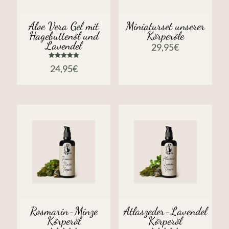
Aloe Vera Gel mit
Miniaturset unserer
Hagebuttenöl und
Körperöle
Lavendel
29,95
€
Bewertet
24,95
€
mit
5.00
von 5
Rosmarin-Minze
Atlaszeder-Lavendel
Körperöl
Körperöl