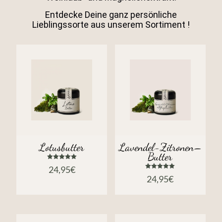
Entdecke Deine ganz persönliche
Lieblingssorte aus unserem Sortiment !
Lotusbutter
Lavendel-Zitronen–
Butter
Bewertet
24,95
€
mit
Bewertet
5.00
24,95
€
mit
von 5
5.00
von 5