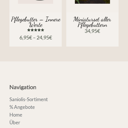
Pflegebutter – Innere
Miniaturset aller
Werte
Pflegebuttern
34,95
€
Bewertet
6,95
€
–
24,95
€
mit
5.00
von 5
Navigation
Saniolis-Sortiment
% Angebote
Home
Über