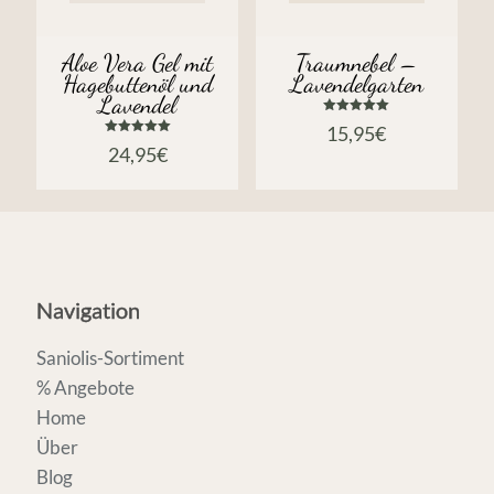
Aloe Vera Gel mit
Traumnebel –
Hagebuttenöl und
Lavendelgarten
Lavendel
Bewertet
15,95
€
mit
Bewertet
5.00
24,95
€
mit
von 5
5.00
von 5
Navigation
Saniolis-Sortiment
% Angebote
Home
Über
Blog