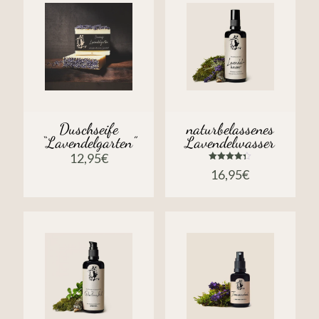
Duschseife
naturbelassenes
“Lavendelgarten”
Lavendelwasser
12,95
€
Bewertet
16,95
€
mit
4.33
von 5