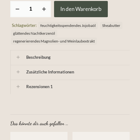
Lavendel-
In den Warenkorb
Zitronen–
Butter
Menge
Schlagwörter:
feuchtigkeitsspendendes Jojobaöl
Sheabutter
glättendes Nachtkerzenöl
regenerierendes Magnolien- und Weinlaubextrakt
Beschreibung
Zusätzliche Informationen
Rezensionen
1
Das könnte dir auch gefallen …