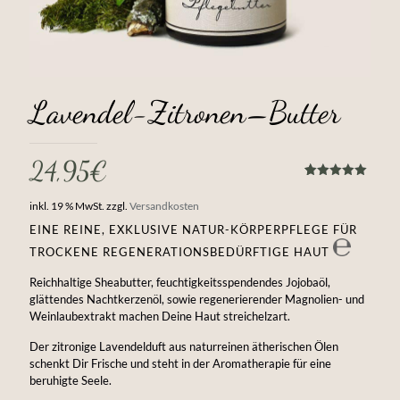
Lavendel-Zitronen–Butter
24,95
€
Bewertet
1
mit
5.00
inkl. 19 % MwSt.
zzgl.
Versandkosten
von 5,
basierend
EINE REINE, EXKLUSIVE NATUR-KÖRPERPFLEGE FÜR
auf
Kundenbewertung
TROCKENE REGENERATIONSBEDÜRFTIGE HAUT
Reichhaltige Sheabutter, feuchtigkeitsspendendes Jojobaöl,
glättendes Nachtkerzenöl, sowie regenerierender Magnolien- und
Weinlaubextrakt machen Deine Haut streichelzart.
Der zitronige Lavendelduft aus naturreinen ätherischen Ölen
schenkt Dir Frische und steht in der Aromatherapie für eine
beruhigte Seele.