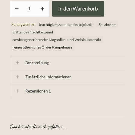
Pampelmusenbutter
In den Warenkorb
Menge
Schlagwörter:
feuchtigkeitsspendendes Jojobaöl
Sheabutter
glättendes Nachtkerzenöl
sowie regenerierender Magnolien- und Weinlaubextrakt
reines ätherisches Öl der Pampelmuse
Beschreibung
Zusätzliche Informationen
Rezensionen
1
Das könnte dir auch gefallen …