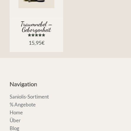
Traumnebel –
Geborgenheit
Bewertet
15,95
€
mit
5.00
von 5
Navigation
Saniolis-Sortiment
% Angebote
Home
Über
Blog