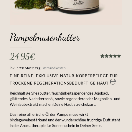
Pampelmusenbutter
24,95
€
Bewertet
1
mit
5.00
inkl. 19 % MwSt.
zzgl.
Versandkosten
von 5,
basierend
EINE REINE, EXKLUSIVE NATUR-KÖRPERPFLEGE FÜR
auf
Kundenbewertung
TROCKENE REGENERATIONSBEDÜRFTIGE HAUT
Reichhaltige Sheabutter, feuchtigkeitsspendendes Jojobaöl,
glättendes Nachtkerzenöl, sowie regenerierender Magnolien- und
Weinlaubextrakt machen Deine Haut streichelzart.
Das reine ätherische Öl der Pampelmuse wirkt
bindegewebestärkend und der wunderschöne fruchtige Duft steht
in der Aromatherapie für Sonnenschein in Deiner Seele.