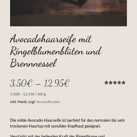
Avocadohaarseife mit
Ringelblumenblüten und
Brennnessel
3,50
€
–
12,95
€
Bewertet
2
mit
5.00
3,50
€
–
12,95
€
/
100
g
von 5,
basierend
inkl. MwSt.
zzgl.
Versandkosten
auf
Kundenbewertunge
Die milde Avocado-Haarseife ist perfekt für den normalen bis sehr
trockenen Haartyp mit sensibler Kopfhaut geeignet.
Verstärkt mit der heilenden Kraft der Ringelblume und