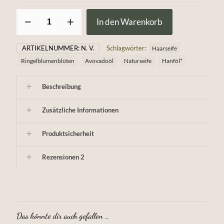
Avocadohaarseife
In den Warenkorb
mit
Ringelblumenblüten
und
ARTIKELNUMMER:
N. V.
Schlagwörter:
Haarseife
Brennnessel
Menge
Ringelblumenblüten
Avovadoöl
Naturseife
Hanföl*
Beschreibung
Zusätzliche Informationen
Produktsicherheit
Rezensionen
2
Das könnte dir auch gefallen …