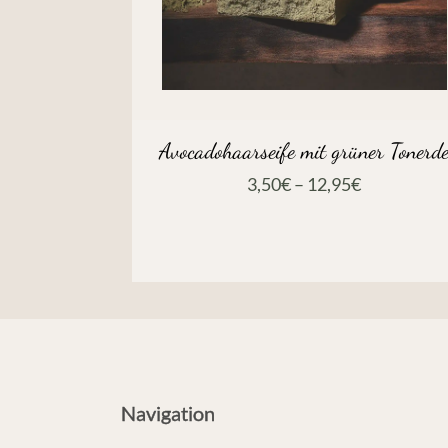
Avocadohaarseife mit grüner Tonerd
3,50
€
–
12,95
€
Navigation