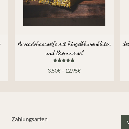
e
Avocadohaarseife mit Ringelblumenblüten
de
und Brennnessel
Bewertet
3,50
€
–
12,95
€
mit
5.00
von 5
Zahlungsarten
V