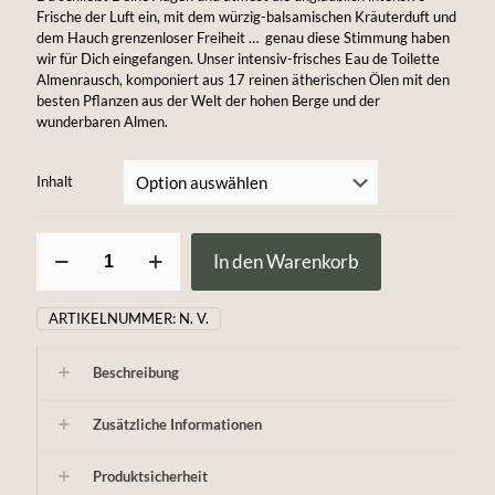
Frische der Luft ein, mit dem würzig-balsamischen Kräuterduft und
dem Hauch grenzenloser Freiheit … genau diese Stimmung haben
wir für Dich eingefangen. Unser intensiv-frisches Eau de Toilette
Almenrausch, komponiert aus 17 reinen ätherischen Ölen mit den
besten Pflanzen aus der Welt der hohen Berge und der
wunderbaren Almen.
Inhalt
Eau
In den Warenkorb
de
Toilette
Almenrausch
ARTIKELNUMMER:
N. V.
unisex
Menge
Beschreibung
Zusätzliche Informationen
Produktsicherheit