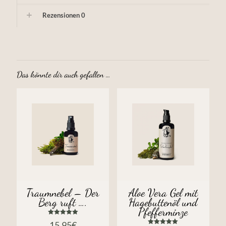
Rezensionen
0
Das könnte dir auch gefallen …
Traumnebel – Der
Aloe Vera Gel mit
Berg ruft ….
Hagebuttenöl und
Pfefferminze
Bewertet
15,95
€
mit