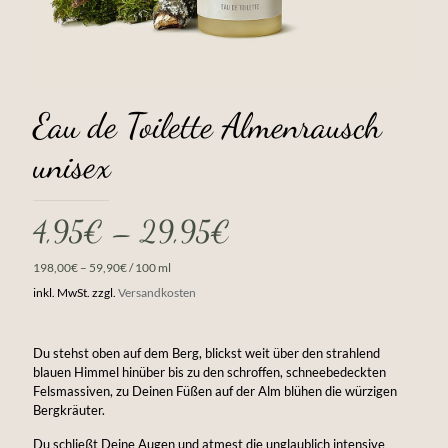
Eau de Toilette Almenrausch
unisex
4,95
€
–
29,95
€
198,00
€
–
59,90
€
/
100
ml
inkl. MwSt.
zzgl.
Versandkosten
Du stehst oben auf dem Berg, blickst weit über den strahlend
blauen Himmel hinüber bis zu den schroffen, schneebedeckten
Felsmassiven, zu Deinen Füßen auf der Alm blühen die würzigen
Bergkräuter.
Du schließt Deine Augen und atmest die unglaublich intensive