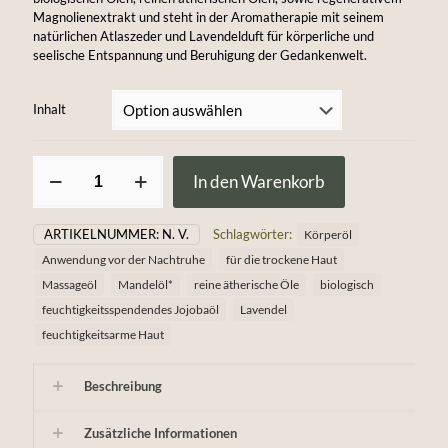
Magnolienextrakt und steht in der Aromatherapie mit seinem
natürlichen Atlaszeder und Lavendelduft für körperliche und
seelische Entspannung und Beruhigung der Gedankenwelt.
Inhalt
Atlaszeder-
In den Warenkorb
Lavendel
Körperöl
Menge
ARTIKELNUMMER:
N. V.
Schlagwörter:
Körperöl
Anwendung vor der Nachtruhe
für die trockene Haut
Massageöl
Mandelöl*
reine ätherische Öle
biologisch
feuchtigkeitsspendendes Jojobaöl
Lavendel
feuchtigkeitsarme Haut
Beschreibung
Zusätzliche Informationen