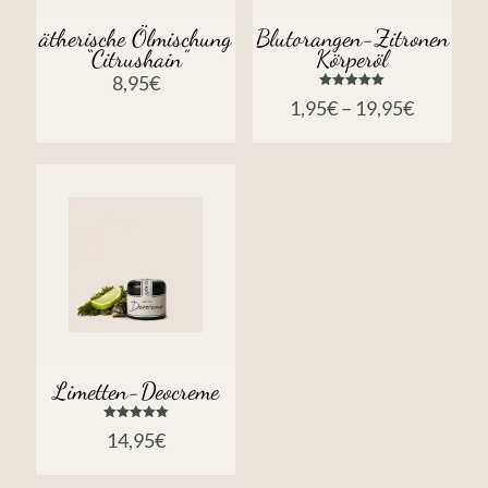
ätherische Ölmischung
Blutorangen-Zitronen
“Citrushain”
Körperöl
8,95
€
Bewertet
1,95
€
–
19,95
€
mit
5.00
von 5
Limetten-Deocreme
Bewertet
14,95
€
mit
5.00
von 5