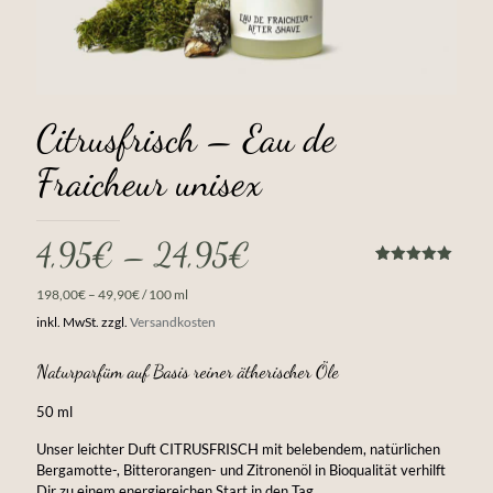
Citrusfrisch – Eau de
Fraicheur unisex
4,95
€
–
24,95
€
Bewertet
3
mit
5.00
198,00
€
–
49,90
€
/
100
ml
von 5,
basierend
inkl. MwSt.
zzgl.
Versandkosten
auf
Kundenbewertunge
Naturparfüm auf Basis reiner ätherischer Öle
50 ml
Unser leichter Duft CITRUSFRISCH mit belebendem, natürlichen
Bergamotte-, Bitterorangen- und Zitronenöl in Bioqualität verhilft
Dir zu einem energiereichen Start in den Tag.