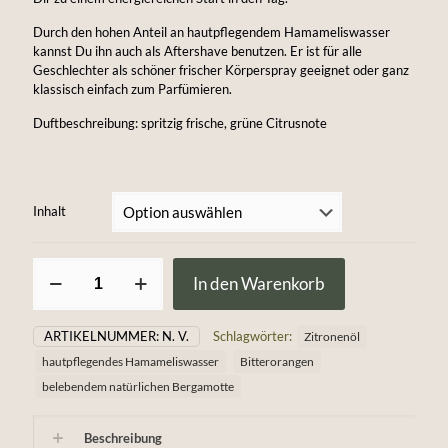
Durch den hohen Anteil an hautpflegendem Hamameliswasser
kannst Du ihn auch als Aftershave benutzen. Er ist für alle
Geschlechter als schöner frischer Körperspray geeignet oder ganz
klassisch einfach zum Parfümieren.
Duftbeschreibung: spritzig frische, grüne Citrusnote
Inhalt
Citrusfrisch
In den Warenkorb
–
Eau
de
ARTIKELNUMMER:
N. V.
Schlagwörter:
Zitronenöl
Fraicheur
unisex
hautpflegendes Hamameliswasser
Bitterorangen
Menge
belebendem natürlichen Bergamotte
Beschreibung