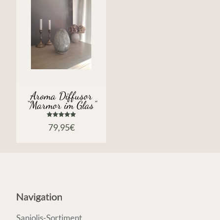
Aroma Diffusor
“Marmor im Glas”
Bewertet
79,95
€
mit
5.00
von 5
Navigation
Saniolis-Sortiment