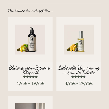
Das könnte dir auch gefallen …
Blutorangen-Zitronen
Liebevolle Umarmung
Körperöl
– Eau de Toilette
Bewertet
Bewertet
1,95
€
–
19,95
€
4,95
€
–
29,95
€
mit
mit
5.00
4.75
von 5
von 5