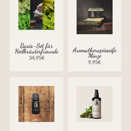
Basis-Set für
Aromatherapieseife
Heilkräuterfreunde
Minze
34,95
€
9,95
€