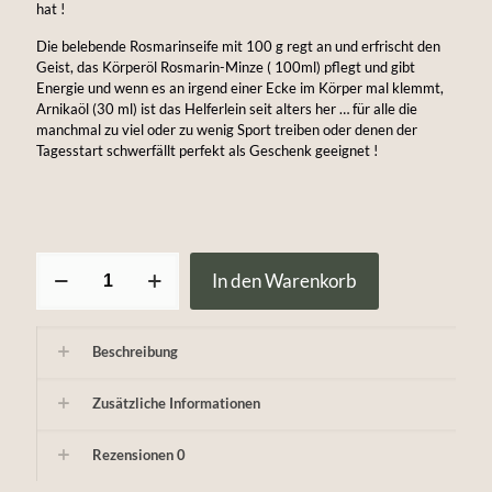
hat !
Die belebende Rosmarinseife mit 100 g regt an und erfrischt den
Geist, das Körperöl Rosmarin-Minze ( 100ml) pflegt und gibt
Energie und wenn es an irgend einer Ecke im Körper mal klemmt,
Arnikaöl (30 ml) ist das Helferlein seit alters her … für alle die
manchmal zu viel oder zu wenig Sport treiben oder denen der
Tagesstart schwerfällt perfekt als Geschenk geeignet !
Set
In den Warenkorb
für
körperliche
Fitness
Menge
Beschreibung
Zusätzliche Informationen
Rezensionen
0