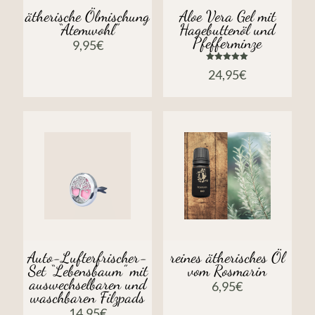
ätherische Ölmischung
Aloe Vera Gel mit
“Atemwohl”
Hagebuttenöl und
Pfefferminze
9,95
€
Bewertet
24,95
€
mit
5.00
von 5
Auto-Lufterfrischer-
reines ätherisches Öl
Set “Lebensbaum” mit
vom Rosmarin
auswechselbaren und
6,95
€
waschbaren Filzpads
14,95
€