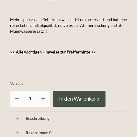
Mein Tipp >> das Pfefferminzwasser ist unkonserviert und hat eine
reine Lebensmittelqualität, nutze es zur Atemerfrischung und als
Mundwasserersatz !
>> Alle wichtigen Hinweise zur Pfefferminze <<
Vorrätig
naturbelassenes
In den Warenkorb
Pfefferminzwasser
Menge
Beschreibung
Rezensionen
0