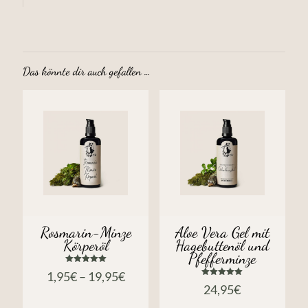
Das könnte dir auch gefallen …
Rosmarin-Minze
Aloe Vera Gel mit
Körperöl
Hagebuttenöl und
Pfefferminze
Bewertet
1,95
€
–
19,95
€
mit
Bewertet
5.00
24,95
€
mit
von 5
5.00
von 5