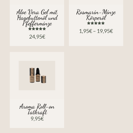
Aloe Vera Gel mit
Rosmarin-Minze
Hagebuttenöl und
Körperöl
Pfefferminze
Bewertet
1,95
€
–
19,95
€
mit
Bewertet
5.00
24,95
€
mit
von 5
5.00
von 5
Aroma Roll-on
Tatkraft
9,95
€