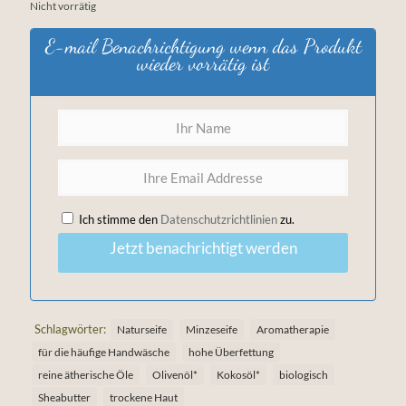
Nicht vorrätig
E-mail Benachrichtigung wenn das Produkt
wieder vorrätig ist
Ich stimme den
Datenschutzrichtlinien
zu.
Jetzt benachrichtigt werden
Schlagwörter:
Naturseife
Minzeseife
Aromatherapie
für die häufige Handwäsche
hohe Überfettung
reine ätherische Öle
Olivenöl*
Kokosöl*
biologisch
Sheabutter
trockene Haut