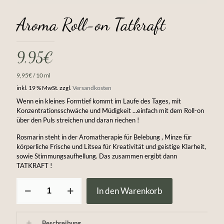
Aroma Roll-on Tatkraft
9,95
€
9,95
€
/
10
ml
inkl. 19 % MwSt.
zzgl.
Versandkosten
Wenn ein kleines Formtief kommt im Laufe des Tages, mit
Konzentrationsschwäche und Müdigkeit …einfach mit dem Roll-on
über den Puls streichen und daran riechen !
Rosmarin steht in der Aromatherapie für Belebung , Minze für
körperliche Frische und Litsea für Kreativität und geistige Klarheit,
sowie Stimmungsaufhellung. Das zusammen ergibt dann
TATKRAFT !
Aroma
In den Warenkorb
Roll-
on
Tatkraft
Menge
Beschreibung