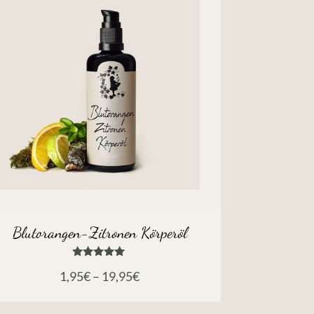
Blutorangen-Zitronen Körperöl
Bewertet
1,95
€
–
19,95
€
mit
5.00
von 5