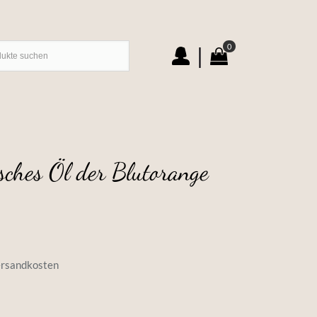
0
|
isches Öl der Blutorange
rsandkosten