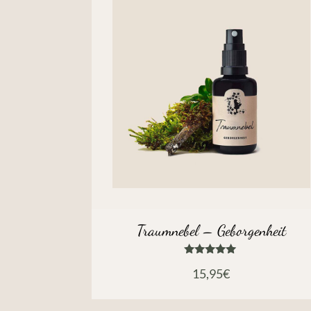
Traumnebel – Geborgenheit
Bewertet
15,95
€
mit
5.00
von 5