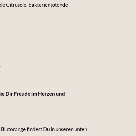
ele Citrusöle, bakterientötende
g
ke Dir Freude im Herzen und
 Blutorange findest Du in unseren unten