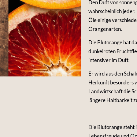
Den Duft von sonnen
wahrscheinlich jeder. 
Öle einige verschiede
Orangenarten.
Die Blutorange hat da
dunkelroten Fruchtfleis
intensiver im Duft.
Er wird aus den Schale
Herkunft besonders w
Landwirtschaft die Sc
längere Haltbarkeit z
Die Blutorange steht 
Lebensfreude und Op