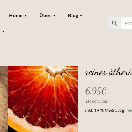
Home
Über
Blog
t
reines äther
6,95
€
139,00
€
/
100
ml
inkl. 19 % MwSt.
zzgl.
Ve