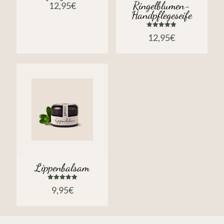
Ringelblumen-
12,95
€
Handpflegeseife
Bewertet
12,95
€
mit
5.00
von 5
Lippenbalsam
Bewertet
9,95
€
mit
5.00
von 5