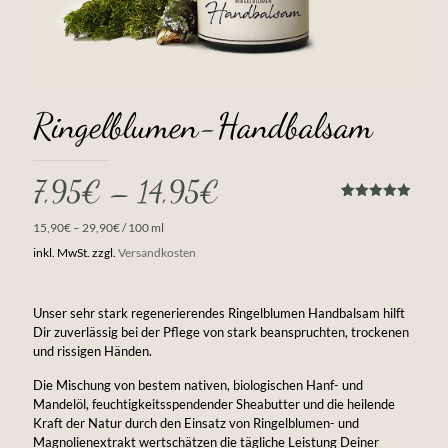
Ringelblumen-Handbalsam
7,95
€
–
14,95
€
Bewertet
1
mit
5.00
15,90
€
–
29,90
€
/
100
ml
von 5,
basierend
inkl. MwSt.
zzgl.
Versandkosten
auf
Kundenbewertung
Unser sehr stark regenerierendes Ringelblumen Handbalsam hilft
Dir zuverlässig bei der Pflege von stark beanspruchten, trockenen
und rissigen Händen.
Die Mischung von bestem nativen, biologischen Hanf- und
Mandelöl, feuchtigkeitsspendender Sheabutter und die heilende
Kraft der Natur durch den Einsatz von Ringelblumen- und
Magnolienextrakt wertschätzen die tägliche Leistung Deiner