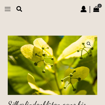
0
|
Silberlindenblüten ganz bio