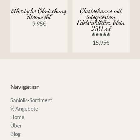
ätherische Ölmischung
Glasteekanne mit
“Atemwohl”
integriertem
Edelstahlfilter klein
9,95
€
250 ml
Bewertet
15,95
€
mit
5.00
von 5
Navigation
Saniolis-Sortiment
% Angebote
Home
Über
Blog