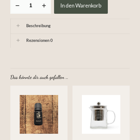
Silberlindenblüten
In den Warenkorb
ganz
bio
Menge
Beschreibung
Rezensionen
0
Das könnte dir auch gefallen …