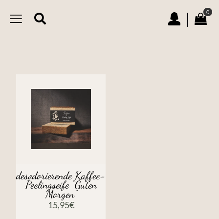
0
|
desodorierende Kaffee-
Peelingseife “Guten
Morgen”
15,95
€