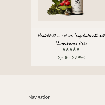
Gesichtsöl – reines Hagebuttenöl mit
Damaszener Rose
Bewertet
2,50
€
–
29,95
€
mit
5.00
von 5
Navigation