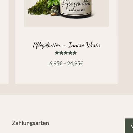
Pflegebutter – Innere Werte
Bewertet
6,95
€
–
24,95
€
mit
5.00
von 5
Zahlungsarten
V