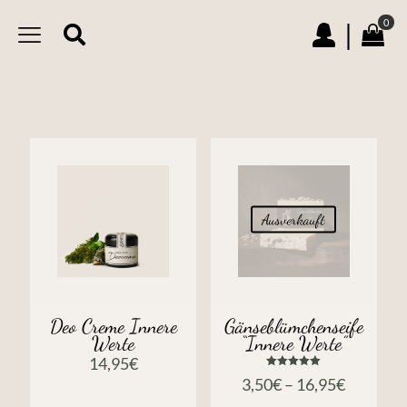
0
|
Ausverkauft
Deo Creme Innere
Gänseblümchenseife
Werte
“Innere Werte”
14,95
€
Bewertet
3,50
€
–
16,95
€
mit
5.00
von 5