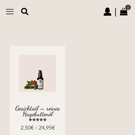
0
|
Gesichtsöl – reines
Hagebuttenöl
Bewertet
2,50
€
–
24,95
€
mit
5.00
von 5