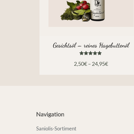
Gesichtsöl – reines Hagebuttenöl
Bewertet
2,50
€
–
24,95
€
mit
5.00
von 5
Navigation
Saniolis-Sortiment