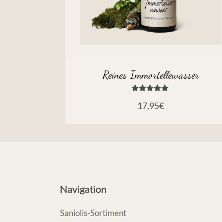
Reines Immortellewasser
Bewertet
17,95
€
mit
5.00
von 5
Navigation
Saniolis-Sortiment