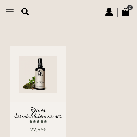
0
|
Reines
Jasminblütenwasser
Bewertet
22,95
€
mit
5.00
von 5