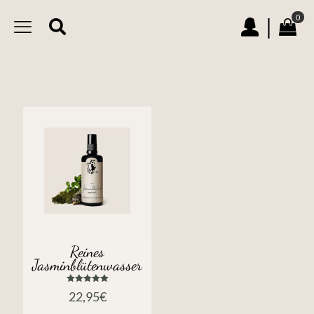
0
|
Reines
Jasminblütenwasser
Bewertet
22,95
€
mit
5.00
von 5