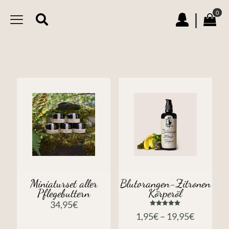
0
|
Miniaturset aller
Blutorangen-Zitronen
Pflegebuttern
Körperöl
34,95
€
Bewertet
1,95
€
–
19,95
€
mit
5.00
von 5