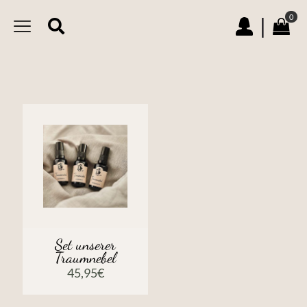
0
|
Set unserer
Traumnebel
45,95
€