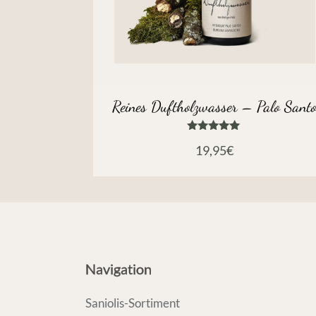
Reines Duftholzwasser – Palo Sant
Bewertet
19,95
€
mit
5.00
von 5
Navigation
Saniolis-Sortiment