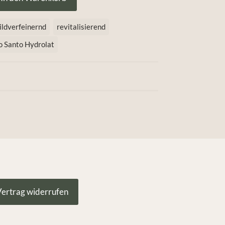
ildverfeinernd
revitalisierend
o Santo Hydrolat
ertrag widerrufen