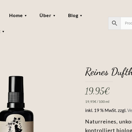
Home
Über
Blog
t
Reines Duft
19,95
€
19,95
€
/
100
ml
inkl. 19 % MwSt.
zzgl.
Ve
Naturreines, unko
kontrolliert biolo