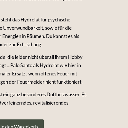
steht das Hydrolat für psychische
che Unverwundbarkeit, sowie für die
 Energien in Räumen. Du kannst es als
der zur Erfrischung.
de, die leider nicht überall ihrem Hobby
gt …Palo Santo als Hydrolat wie hier in
imaler Ersatz , wenn offenes Feuer mit
en der Feuermelder nicht funktioniert.
st ein ganz besonderes Duftholzwasser. Es
ldverfeinerndes, revitalisierendes
In den Warenkorb