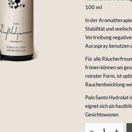
100 ml
In der Aromatherapie 
Stabilität und seelis
Vertreibung negativer
Auraspray benutzen o
Für alle Räucherfreun
frönen können sei gesa
reinster Form, ist opt
Rauchentwicklung weg
Palo Santo Hydrolat i
eignet sich als hautbi
Gesichtswasser.
Reines