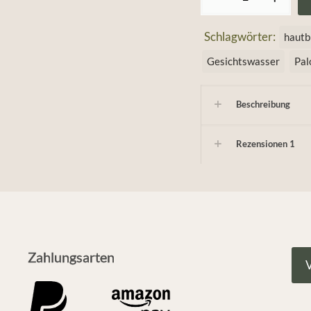
Duftholzwasser
–
Schlagwörter:
hautb
Palo
Gesichtswasser
Pal
Santo
Menge
Beschreibung
Rezensionen
1
Zahlungsarten
V