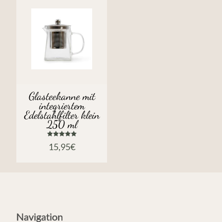
Glasteekanne mit
integriertem
Edelstahlfilter klein
250 ml
Bewertet
15,95
€
mit
5.00
von 5
Navigation