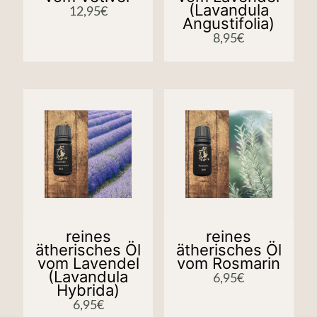
(Lavandula
12,95
€
Angustifolia)
8,95
€
reines
reines
ätherisches Öl
ätherisches Öl
vom Lavendel
vom Rosmarin
(Lavandula
6,95
€
Hybrida)
6,95
€