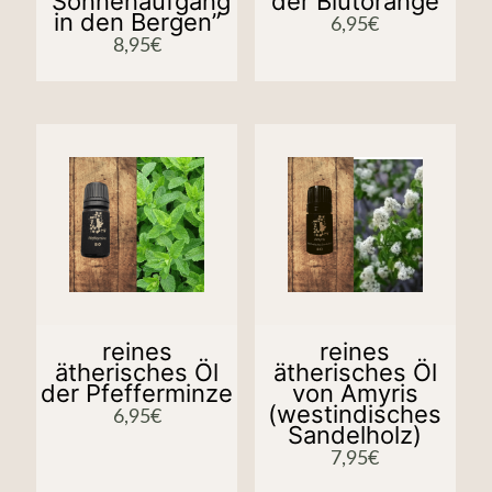
“Sonnenaufgang
der Blutorange
in den Bergen”
6,95
€
8,95
€
reines
reines
ätherisches Öl
ätherisches Öl
der Pfefferminze
von Amyris
(westindisches
6,95
€
Sandelholz)
7,95
€