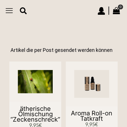
0
|
Artikel die per Post gesendet werden können
ätherische
Aroma Roll-on
Ölmischung
Tatkraft
“Zeckenschreck”
9,95
€
9,95
€