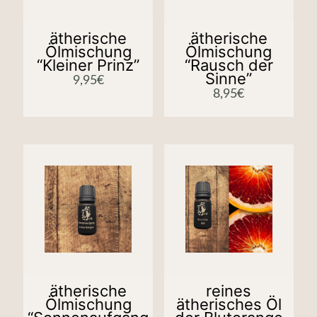
ätherische
ätherische
Ölmischung
Ölmischung
“Kleiner Prinz”
“Rausch der
Sinne”
9,95
€
8,95
€
ätherische
reines
Ölmischung
ätherisches Öl