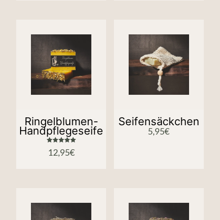
Ringelblumen-
Seifensäckchen
Handpflegeseife
5,95
€
Bewertet
12,95
€
mit
5.00
von 5