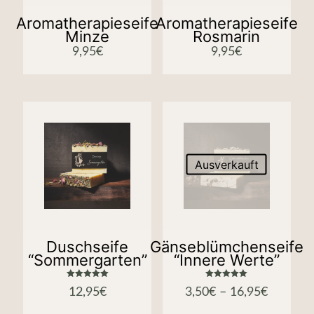
Aromatherapieseife
Aromatherapieseife
Minze
Rosmarin
9,95
€
9,95
€
Ausverkauft
Duschseife
Gänseblümchenseife
“Sommergarten”
“Innere Werte”
Bewertet
Bewertet
12,95
€
3,50
€
–
16,95
€
mit
mit
5.00
5.00
von 5
von 5